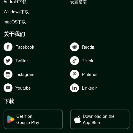
Android下载
设置指南
Windows下载
macOS下载
关于我们
Facebook
Reddit
Twitter
Tiktok
Instagram
Pinterest
Youtube
Linkedln
下载
Get it on
Download on the
Google Play
App Store