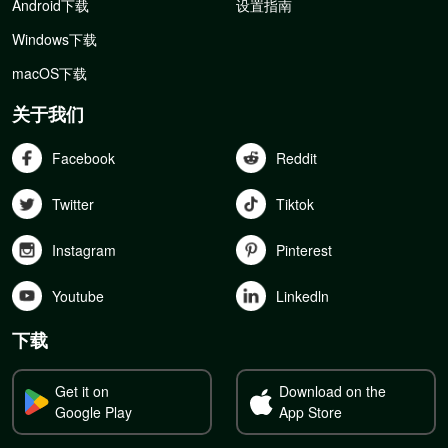
Android下载
设置指南
Windows下载
macOS下载
关于我们
Facebook
Reddit
Twitter
Tiktok
Instagram
Pinterest
Youtube
Linkedln
下载
Get it on
Download on the
Google Play
App Store