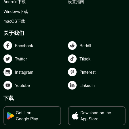
Android下载
设置指南
Windows下载
macOS下载
关于我们
Facebook
Reddit
Twitter
Tiktok
Instagram
Pinterest
Youtube
Linkedln
下载
Get it on
Download on the
Google Play
App Store